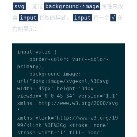
，通过
属性来设
svg
background-image
置
有效的样式，
有一个
在
input
input
√
右侧显示：
input:valid {

    border-color: var(--color-
primary);

    background-image: 
url("data:image/svg+xml,%3Csvg 
width='45px' height='34px' 
viewBox='0 0 45 34' version='1.1' 
xmlns='http://www.w3.org/2000/svg
' 
xmlns:xlink='http://www.w3.org/19
99/xlink'%3E%3Cg stroke='none' 
stroke-width='1' fill='none' 