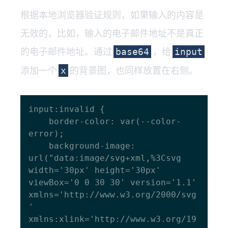
根据本地浏览器验证规则，如果输入的内容是
无效的，比如，输入的电子邮件地址不是真正
的电子邮件地址。通过
，给
base64
input
添加一个
的背景图，也同样放置在右侧。
x
input:invalid {

    border-color: var(--color-
error);

    background-image: 
url("data:image/svg+xml,%3Csvg 
width='30px' height='30px' 
viewBox='0 0 30 30' version='1.1' 
xmlns='http://www.w3.org/2000/svg
' 
xmlns:xlink='http://www.w3.org/19