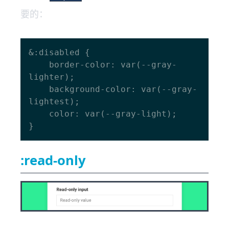
要的：
&:disabled {

    border-color: var(--gray-
lighter);

    background-color: var(--gray-
lightest);

    color: var(--gray-light);

:read-only