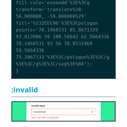
fill-rule='evenodd'%3E%3Cg 
transform='translate%28-
56.000000, -59.000000%29' 
fill='%232EEC96'%3E%3Cpolygon 
points='70.1468531 85.8671329 
97.013986 59 100.58042 62.5664336 
70.1468531 93 56 78.8531469 
59.5664336 
75.2867133'%3E%3C/polygon%3E%3C/g
%3E%3C/g%3E%3C/svg%3E%0A");

:invalid