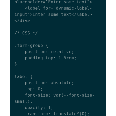
placeholder="Enter some text">

    <label for="dynamic-label-
input">Enter some text</label>

</div>

/* CSS */

.form-group {

    position: relative;

    padding-top: 1.5rem;

}

label {

    position: absolute;

    top: 0;

    font-size: var(--font-size-
small);

    opacity: 1;

    transform: translateY(0);
