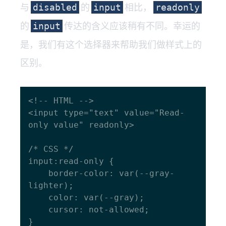
与
的
相比，
disabled
input
readonly
的
传达的含义应该稍有不同。幸运的
input
是，我们有这个选择器来帮助我们做样式上的
区别。
<!-- HTML -->

<input type="text" value="Read-
only value" readonly>

/* CSS */

input:read-only {

    border-color: var(--gray-
lighter);

    color: var(--gray);

    cursor: not-allowed;
