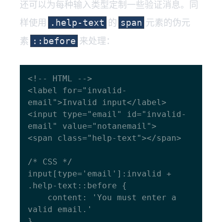
还可以为每种输入类型定制一些验证消息。同
样使用
的
元素的伪元
.help-text
span
素
来处理：
::before
<!-- HTML -->

<label for="invalid-
email">Invalid input</label>

<input type="email" id="invalid-
email" value="notanemail">

<span class="help-text"></span>

/* CSS */

input[type='email']:invalid + 
.help-text::before {

    content: 'You must enter a 
valid email.'
