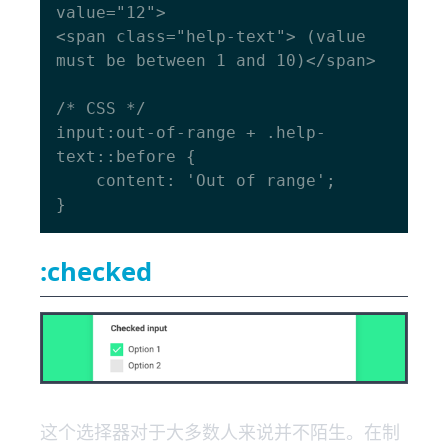
value="12">

<span class="help-text"> (value 
must be between 1 and 10)</span>

/* CSS */

input:out-of-range + .help-
text::before {

    content: 'Out of range';

:checked
这个选择器对于大多数人来说并不陌生。在制