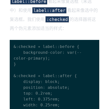
看起来像复选框（未选
label::before
中）和使用
看起来像选中的
label::after
复选框。我们使用
的选择器将这
:checked
两个伪元素添加适当的样式：
&:checked + label::before {

    background-color: var(--
color-primary);

}

&:checked + label::after {

    display: block;

    position: absolute;

    top: 0.2rem;

    left: 0.375rem;

    width: 0.25rem;
