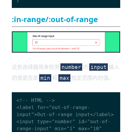
:in-range/:out-of-range
这些选择器用来检测
的
输入
number
input
的值是否是
和
指定范围内的值。
min
max
<!-- HTML -->

<label for="out-of-range-
input">Out-of-range input</label>

<input type="number" id="out-of-
range-input" min="1" max="10" 