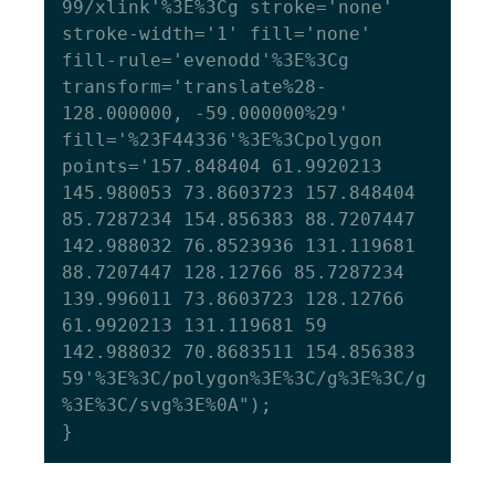
99/xlink'%3E%3Cg stroke='none' 
stroke-width='1' fill='none' 
fill-rule='evenodd'%3E%3Cg 
transform='translate%28-
128.000000, -59.000000%29' 
fill='%23F44336'%3E%3Cpolygon 
points='157.848404 61.9920213 
145.980053 73.8603723 157.848404 
85.7287234 154.856383 88.7207447 
142.988032 76.8523936 131.119681 
88.7207447 128.12766 85.7287234 
139.996011 73.8603723 128.12766 
61.9920213 131.119681 59 
142.988032 70.8683511 154.856383 
59'%3E%3C/polygon%3E%3C/g%3E%3C/g
%3E%3C/svg%3E%0A");
