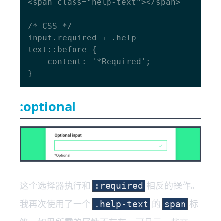
<span class="help-text"></span>

/* CSS */

input:required + .help-
text::before {

    content: '*Required';

:optional
这个选择器执行和
相反的操作。
:required
我再次使用了一个
的
标
.help-text
span