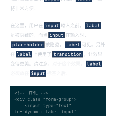
将非常方便。
在这里，用户在
输入之前，
input
label
是被隐藏的，而当
在输入时，
input
被隐藏，
可见。另外
placeholder
label
在
上使用了
，让效果
label
transition
变得更美。请注意，
对于这个效果，
label
必须放在
标签之后
。
input
<!-- HTML -->

<div class="form-group">

    <input type="text" 
id="dynamic-label-input" 