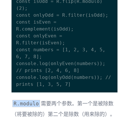
const isOdd = R.flip(R.modulo)
(2);

const onlyOdd = R.filter(isOdd);

const isEven = 
R.complement(isOdd);

const onlyEven = 
R.filter(isEven);

const numbers = [1, 2, 3, 4, 5, 
6, 7, 8];

console.log(onlyEven(numbers)); 
// prints [2, 4, 6, 8]

console.log(onlyOdd(numbers)); // 
需要两个参数。第一个是被除数
R.modulo
（将要被除的）第二个是除数（用来除的）。