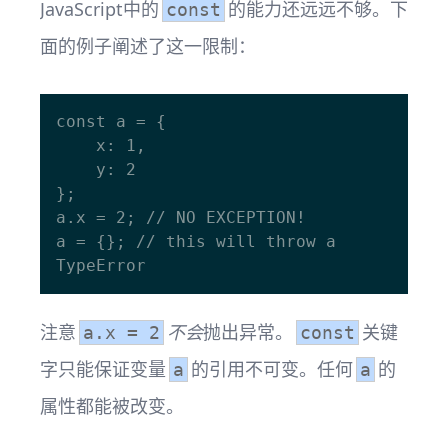
JavaScript中的
的能力还远远不够。下
const
面的例子阐述了这一限制：
const a = {

    x: 1,

    y: 2

};

a.x = 2; // NO EXCEPTION!

a = {}; // this will throw a 
注意
不会
抛出异常。
关键
a.x = 2
const
字只能保证变量
的引用不可变。任何
的
a
a
属性都能被改变。