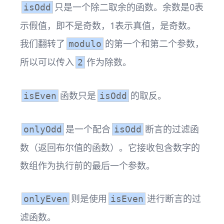
只是一个除二取余的函数。余数是0表
isOdd
示假值，即不是奇数，1表示真值，是奇数。
我们翻转了
的第一个和第二个参数，
modulo
所以可以传入
作为除数。
2
函数只是
的取反。
isEven
isOdd
是一个配合
断言的过滤函
onlyOdd
isOdd
数（返回布尔值的函数）。它接收包含数字的
数组作为执行前的最后一个参数。
则是使用
进行断言的过
onlyEven
isEven
滤函数。