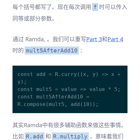
每个括号都写了。现在每次调用
时可以传入
f
同等或部分参数。
通过 Ramda, 。我们可以重写
Part 3
和
Part 4
时的
：
mult5AfterAdd10
const add = R.curry((x, y) => x + 
y);

const mult5 = value => value * 5;

const mult5AfterAdd10 = 
其实Ramda中有很多辅助函数来做这些事情。
比如
和
，意味着我们
R.add
R.multiply