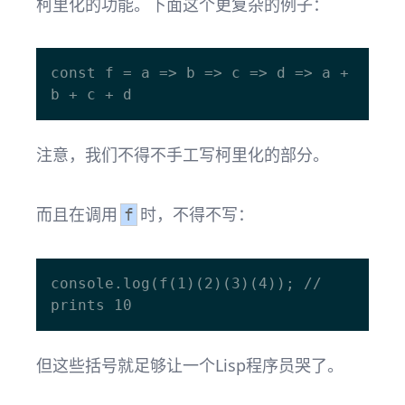
柯里化的功能。下面这个更复杂的例子：
const f = a => b => c => d => a + 
注意，我们不得不手工写柯里化的部分。
而且在调用
时，不得不写：
f
console.log(f(1)(2)(3)(4)); // 
但这些括号就足够让一个Lisp程序员哭了。