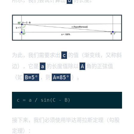
b
为此，我们需要求出
的值（渐变线，又称斜
c
边），它是
的长度值除以
角的正弦值
a
A
（如
，则
）。
B=5°
A=85°
接下来，我们必须使用毕达哥拉斯定理（勾股
定理）：