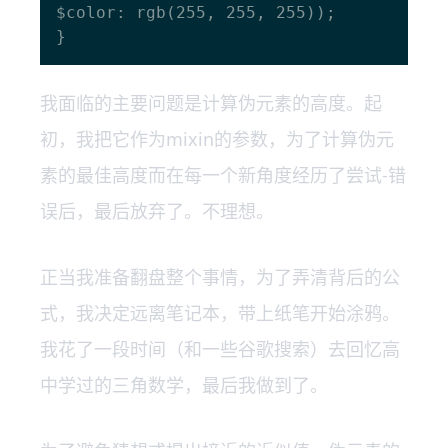
$color: rgb(255, 255, 255));

我面临的主要问题是计算伪元素的高度。起
初，我把它作为mixin的参数，为了计算伪元
素的最佳高度而在每一个新角度经历了尝试-错
误后，最后放弃了。不理想。
正当我准备翻盘整个事情，为了弄清背后的公
式，我决定远离笔记本，带上纸笔开始涂鸦。
我花了一段时间（和一些谷歌搜索）去回忆高
中学过的三角数学，最后我做到了。