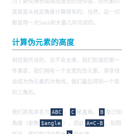
为了避免猜想或提出接近的近似值，伪元素的
高度是从给定角度计算得来的。当然，这一切
都是用一点Sass和大量几何完成的。
计算伪元素的高度
相信我所说的，这不会太难。我们知道的第一
件事是，我们拥有一个全宽的伪元素。渐变线
会成为伪元素的对角线，我们最后得到一个矩
形三角形。
我们将其命名为
，
是直角，
是已知
ABC
C
B
角度（参数
），因此
。如图
$angle
A=C-B
所示，我们尝试计算出
的长度。