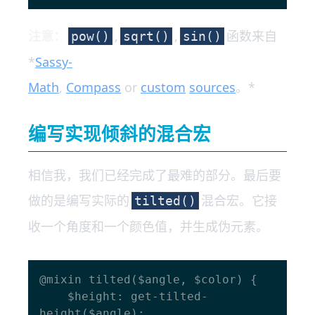
注意：
,
,
函数来自
pow()
sqrt()
sin()
*
Sassy-
Math
,
Compass
or
custom
sources
。*
编写实现倾斜的混合宏
相信我，我们已经完成了最难的部分。最后要
做的是编写实际的
混合宏。它接
tilted()
收一个角度和一个颜色值，并生成伪元素。
@mixin tilted($angle, $color) {

    $height: get-tilted-
height($angle);
