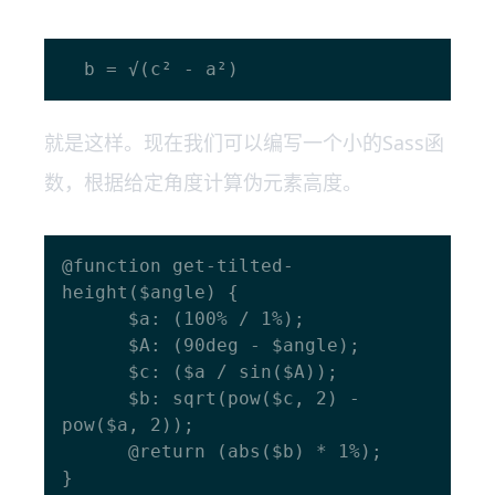
就是这样。现在我们可以编写一个小的Sass函
数，根据给定角度计算伪元素高度。
@function get-tilted-
height($angle) {

      $a: (100% / 1%);

      $A: (90deg - $angle);

      $c: ($a / sin($A));

      $b: sqrt(pow($c, 2) - 
pow($a, 2));

      @return (abs($b) * 1%);
