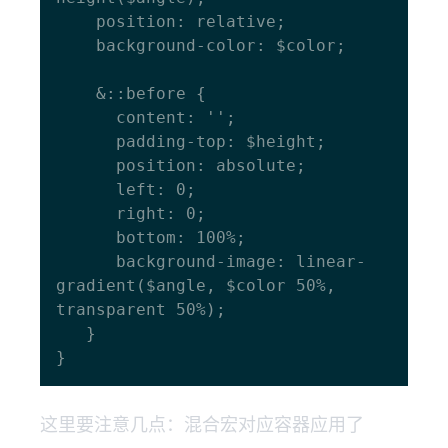
    position: relative;

    background-color: $color;

    &::before {

      content: '';

      padding-top: $height;

      position: absolute;

      left: 0;

      right: 0;

      bottom: 100%;

      background-image: linear-
gradient($angle, $color 50%, 
transparent 50%);

   }

这里要注意几点：混合宏对应容器应用了