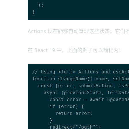
  );

Actions 现在能够自动管理这些状态。
在 React 19 中，上面的例子可以简化为：
// Using <form> Actions and useAct
function ChangeName({ name, setNam
  const [error, submitAction, isPending] = useActionState(

    async (previousState, formData) => {

      const error = await updateName(formData.get("name"));

      if (error) {

        return error;

      }

      redirect("/path");
