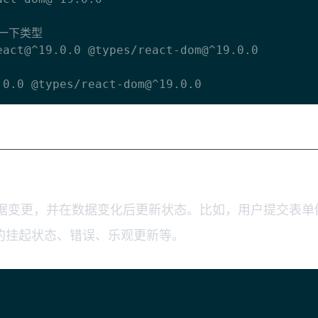
一下类型

act@^19.0.0 @types/react-dom@^19.0.0

行数据变更，并在数据变化后更新状态。比如，用户提交表单修
的挂起状态、错误、乐观更新等。