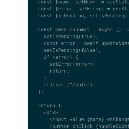
  const [name, setName] = useState("");

  const [error, setError] = useState(null);

  const [isPending, setIsPending] = useState(false);

  const handleSubmit = async () => {

    setIsPending(true);

    const error = await updateName(name);

    setIsPending(false);

    if (error) {

      setError(error);

      return;

    } 

    redirect("/path");

  };

  return (

    <div>

      <input value={name} onChange={(event) => setName(event.target.value)} />

      <button onClick={handleSubmit} disabled={isPending}>
