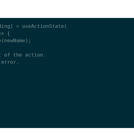
ing] = useActionState(
