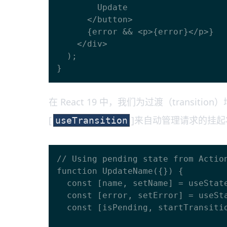
        Update

      </button>

      {error && <p>{error}</p>}

    </div>

  );

在 React 19 中，我们为过渡（tran
[
]来自动管理请求的挂起
useTransition
// Using pending state from Action
function UpdateName({}) {

  const [name, setName] = useState("");

  const [error, setError] = useState(null);

  const [isPending, startTransition] = useTransition();
