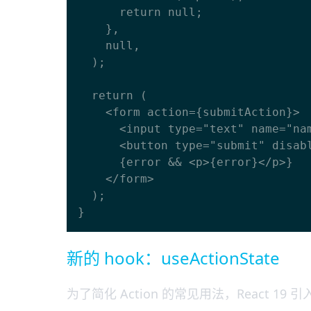
      return null;

    },

    null,

  );

  return (

    <form action={submitAction}>

      <input type="text" name="name" />

      <button type="submit" disabled={isPending}>Update</button>

      {error && <p>{error}</p>}

    </form>

  );

新的 hook：useActionState
为了简化 Action 的常见用法，React 19 