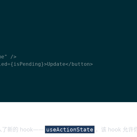
引入了新的 hook——
。该 hook 允
useActionState