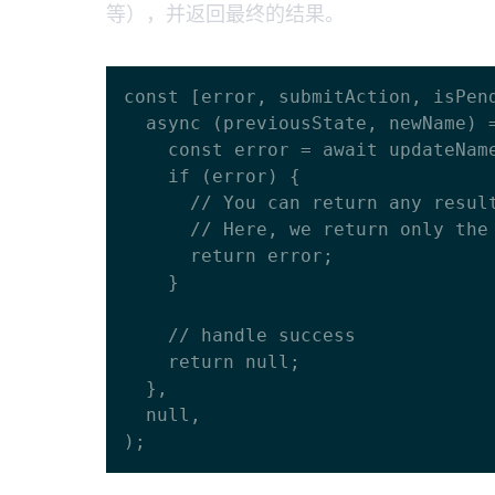
等），并返回最终的结果。
const [error, submitAction, isPend
  async (previousState, newName) => {

    const error = await updateName(newName);

    if (error) {

      // You can return any result of the action.

      // Here, we return only the error.

      return error;

    }

    // handle success

    return null;

  },

  null,
