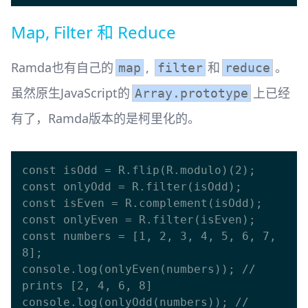
Map, Filter 和 Reduce
Ramda也有自己的
,
和
。
map
filter
reduce
虽然原生JavaScript的
上已经
Array.prototype
有了，Ramda版本的是柯里化的。
const isOdd = R.flip(R.modulo)(2);

const onlyOdd = R.filter(isOdd);

const isEven = R.complement(isOdd);

const onlyEven = R.filter(isEven);

const numbers = [1, 2, 3, 4, 5, 6, 7, 
8];

console.log(onlyEven(numbers)); // 
prints [2, 4, 6, 8]

console.log(onlyOdd(numbers)); // 