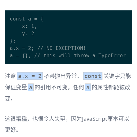
const a = {

    x: 1,

    y: 2

};

a.x = 2; // NO EXCEPTION!

注意
不会
抛出异常。
关键字只能
a.x = 2
const
保证变量
的引用不可变。任何
的属性都能被改
a
a
变。
这很糟糕，也很令人失望，因为JavaScript原本可以
更好。