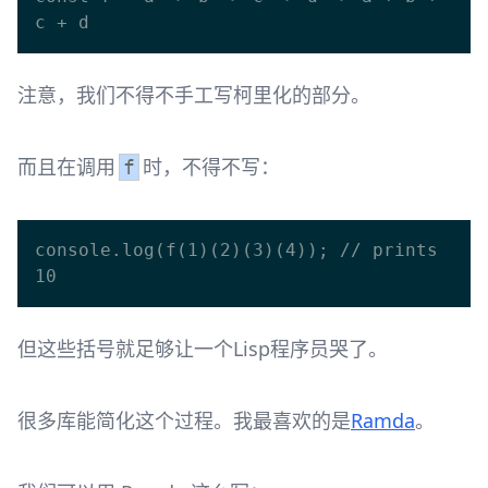
注意，我们不得不手工写柯里化的部分。
而且在调用
时，不得不写：
f
console.log(f(1)(2)(3)(4)); // prints 
但这些括号就足够让一个Lisp程序员哭了。
很多库能简化这个过程。我最喜欢的是
Ramda
。