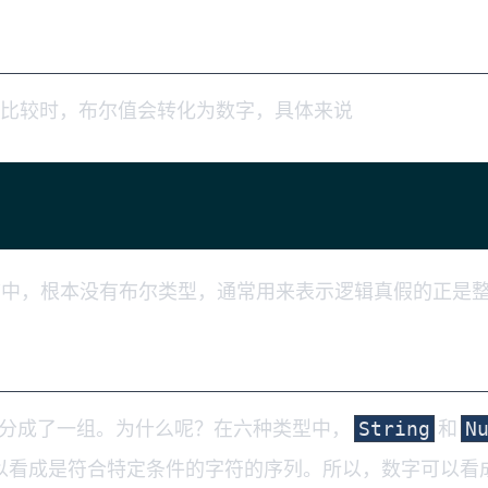
作比较时，布尔值会转化为数字，具体来说
言中，根本没有布尔类型，通常用来表示逻辑真假的正是
分成了一组。为什么呢？在六种类型中，
和
String
N
以看成是符合特定条件的字符的序列。所以，数字可以看