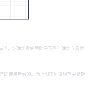
描述，你确定看完后脑子不晕？确定立马就
是给语言的使用者看的。而上图正是将规范中复杂