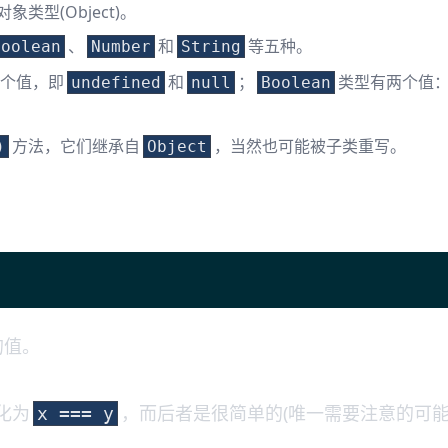
象类型(Object)。
、
和
等五种。
Boolean
Number
String
个值，即
和
；
类型有两个值
undefined
null
Boolean
方法，它们继承自
，当然也可能被子类重写。
)
Object
的值。
化为
，而后者是很简单的(唯一需要注意的可
x === y