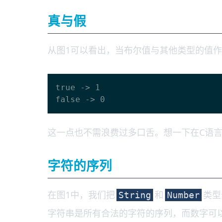
真与假
从图1可以看出，当布尔值与其他类型的值
true -> 1

这一点也不需浪费过多口舌。想一下在C语
字符的序列
在图1中，我们把
和
类型
String
Number
字符串是所有合法的字符的序列，而数字可