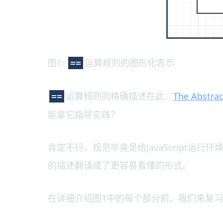
图1:
运算规则的图形化表示
==
运算规则的精确描述在此：
The Abstrac
==
能拿它指导实践？
肯定不行，规范毕竟是给JavaScript
的描述翻译成了更容易看懂的形式。
在详细介绍图1中的每个部分前，我们来复习一下