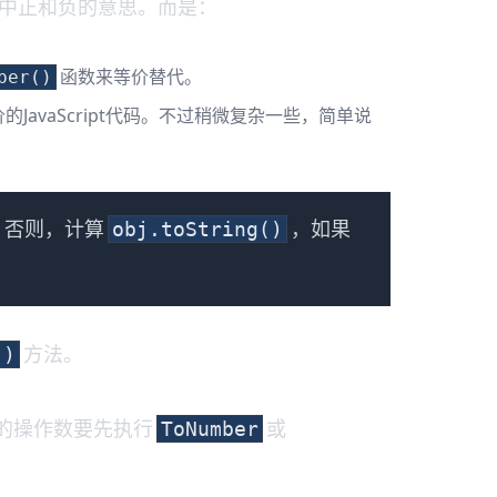
中正和负的意思。而是：
函数来等价替代。
ber()
vaScript代码。不过稍微复杂一些，简单说
；否则，计算
，如果
obj.toString()
方法。
()
的操作数要先执行
或
ToNumber