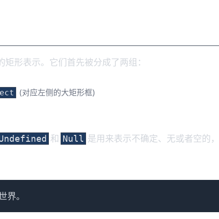
蓝底色的矩形表示。它们首先被分成了两组：
(对应左侧的大矩形框)
ect
和
是用来表示不确定、无或者空的
Undefined
Null
世界。