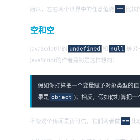
所以，左右两个世界中的任意值做
比较
==
空和空
JavaScript中的
和
是另
undefined
null
JavaScript的作者最初是这样想的：
假如你打算把一个变量赋予对象类型的值
果是
)；相反，假如你打算把
object
不管这个传闻是否可信，它们两者做
比
==