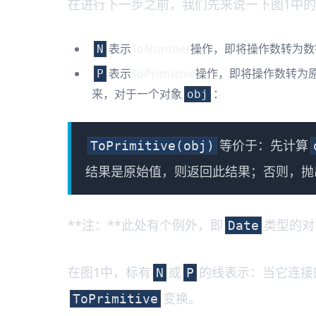
在进行下一步之前，我们先来说一下图1中
表示
ToNumber
操作，即将操作数转为数字
N
表示
ToPrimitive
操作，即将操作数转为原
P
来，对于一个对象
：
obj
等价于：先计算
ToPrimitive(obj)
结果是原始值，则返回此结果；否则，抛
**注：**此处有个例外，即
类型的对
Date
在图1中，标有
或
的线表示：当它连接
N
P
变换。
ToPrimitive