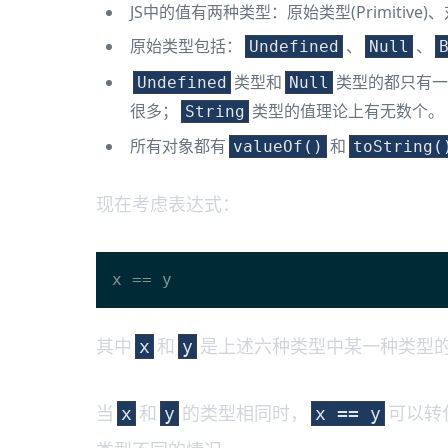
JS中的值有两种类型：原始类型(Primitive)、对
原始类型包括：
、
、
Undefined
Null
类型和
类型的都只有一
Undefined
Null
很多；
类型的值理论上有无数个。
String
所有对象都有
和
valueOf()
toString(
现在考虑表达式：
其中
和
是上述六种类型中某一种类型
x
y
当
和
的类型相同时，
可以转
x
y
x == y