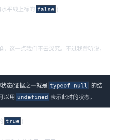
的水平线上标的
)
false
陷，这一点我们不去深究。不过我曾听说，
状态(证据之一就是
的结
typeof null
可以用
表示此时的状态。
undefined
的
)
true