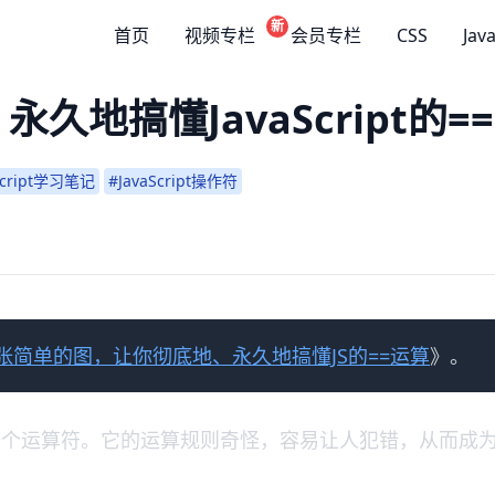
新
首页
视频专栏
会员专栏
CSS
Jav
地搞懂JavaScript的==
Script学习笔记
#JavaScript操作符
张简单的图，让你彻底地、永久地搞懂JS的==运算
》。
杂的一个运算符。它的运算规则奇怪，容易让人犯错，从而成为Jav