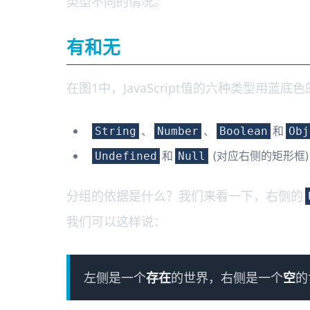
类型不同的情况。
有和无
在图1中，JavaScript值的六种类型用
、
、
和
String
Number
Boolean
Obj
和
(对应右侧的矩形框)
Undefined
Null
分组的依据是什么？我们来看一下，右侧的
我们可以这样说：
左侧是一个
存在
的世界，右侧是一个
空
的