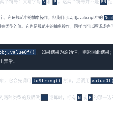
的两个符号：大写字母
和
。这两个符号并不是
结
N
P
PN
。它是规范中的抽象操作，但我们可以用JavaScript中的
Num
始类型的值。它也是规范中的抽象操作，同样也可以翻译成等价的Ja
，如果结果为原始值，则返回此结果
obj.valueOf()
出异常。
象，它会先调用
方法，后调用
toString()
valueOf
的两种类型的数据做
运算时，标有
或
的那一边
==
N
P