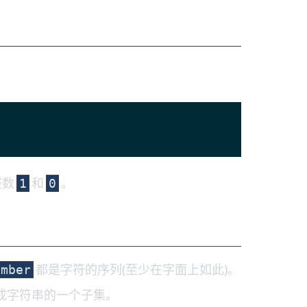
整数
和
。
1
0
都是字符的序列(至少在字面上如此)。
umber
成字符串的一个子集。