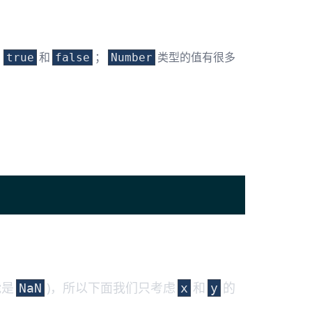
：
和
；
类型的值有很多
true
false
Number
能是
)，所以下面我们只考虑
和
的
NaN
x
y