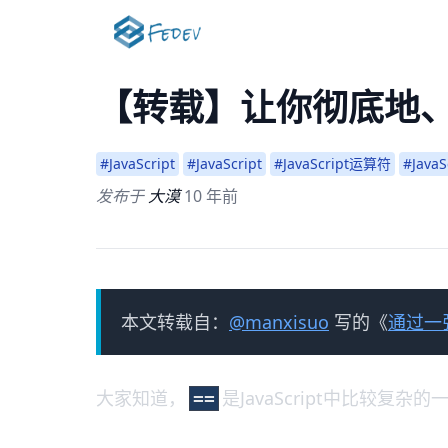
【转载】让你彻底地、永久
#JavaScript
#JavaScript
#JavaScript运算符
#Java
发布于
大漠
10 年前
本文转载自：
@manxisuo
写的《
通过一
大家知道，
是JavaScript中比较复
==