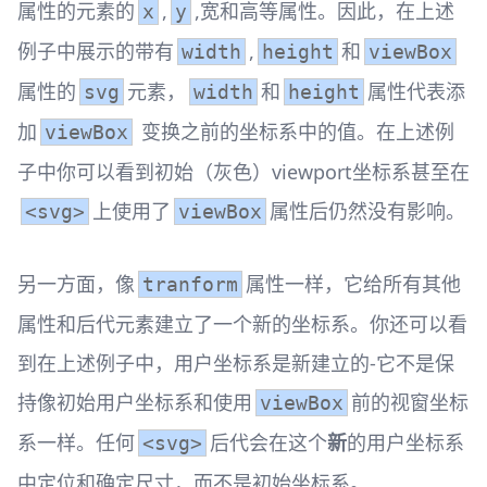
属性的元素的
,
,宽和高等属性。因此，在上述
x
y
例子中展示的带有
,
和
width
height
viewBox
属性的
元素，
和
属性代表添
svg
width
height
加
变换之前的坐标系中的值。在上述例
viewBox
子中你可以看到初始（灰色）viewport坐标系甚至在
上使用了
属性后仍然没有影响。
<svg>
viewBox
另一方面，像
属性一样，它给所有其他
tranform
属性和后代元素建立了一个新的坐标系。你还可以看
到在上述例子中，用户坐标系是新建立的-它不是保
持像初始用户坐标系和使用
前的视窗坐标
viewBox
系一样。任何
后代会在这个
新
的用户坐标系
<svg>
中定位和确定尺寸，而不是初始坐标系。