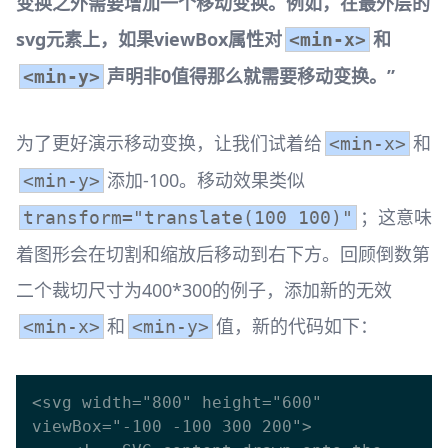
变换之外需要增加一个移动变换。例如，在最外层的
svg元素上，如果viewBox属性对
和
<min-x>
声明非0值得那么就需要移动变换。”
<min-y>
为了更好演示移动变换，让我们试着给
和
<min-x>
添加-100。移动效果类似
<min-y>
；这意味
transform="translate(100 100)"
着图形会在切割和缩放后移动到右下方。回顾倒数第
二个裁切尺寸为400*300的例子，添加新的无效
和
值，新的代码如下：
<min-x>
<min-y>
<svg width="800" height="600" 
viewBox="-100 -100 300 200">
