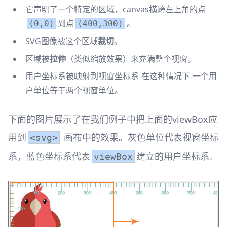
它声明了一个特定的区域，canvas横跨左上角的点
到点
。
(0,0)
(400,300)
SVG图像被这个区域
裁切
。
区域被
拉伸
（类似缩放效果）来充满整个视窗。
用户坐标系被映射到视窗坐标系-在这种情况下-一个用
户单位等于两个视窗单位。
下面的图片展示了在我们例子中把上面的viewBox应
用到
画布中的效果。灰色单位代表视窗坐标
<svg>
系，蓝色坐标系代表
建立的用户坐标系。
viewBox