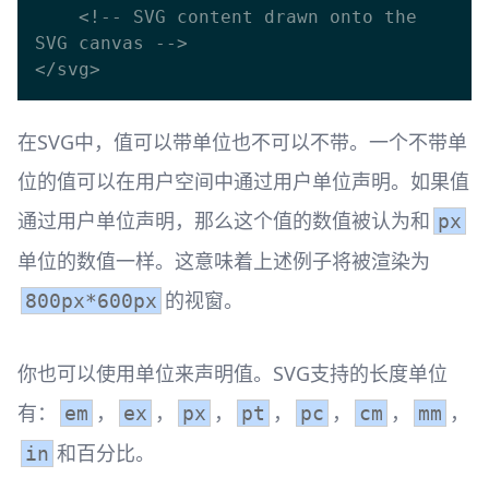
    <!-- SVG content drawn onto the 
SVG canvas -->

在SVG中，值可以带单位也不可以不带。一个不带单
位的值可以在用户空间中通过用户单位声明。如果值
通过用户单位声明，那么这个值的数值被认为和
px
单位的数值一样。这意味着上述例子将被渲染为
的视窗。
800px*600px
你也可以使用单位来声明值。SVG支持的长度单位
有：
，
，
，
，
，
，
，
em
ex
px
pt
pc
cm
mm
和百分比。
in