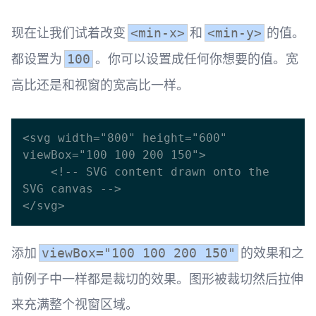
现在让我们试着改变
和
的值。
<min-x>
<min-y>
都设置为
。你可以设置成任何你想要的值。宽
100
高比还是和视窗的宽高比一样。
<svg width="800" height="600" 
viewBox="100 100 200 150">

    <!-- SVG content drawn onto the 
SVG canvas -->

添加
的效果和之
viewBox="100 100 200 150"
前例子中一样都是裁切的效果。图形被裁切然后拉伸
来充满整个视窗区域。