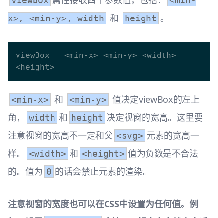
viewBox
<min-
和
。
x>, <min-y>, width
height
viewBox = <min-x> <min-y> <width> 
和
值决定viewBox的左上
<min-x>
<min-y>
角，
和
决定视窗的宽高。这里要
width
height
注意视窗的宽高不一定和父
元素的宽高一
<svg>
样。
和
值为负数是不合法
<width>
<height>
的。值为
的话会禁止元素的渲染。
0
注意视窗的宽度也可以在CSS中设置为任何值。例