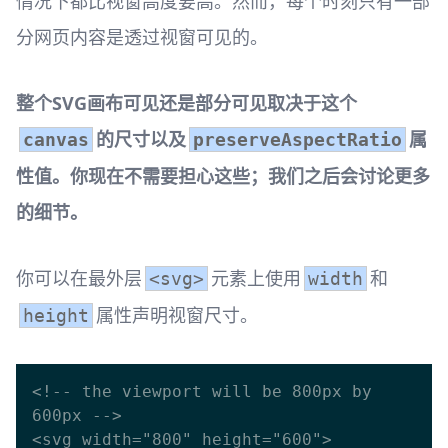
情况下都比视窗高度要高。然而，每个时刻只有一部
分网页内容是透过视窗可见的。
整个SVG画布可见还是部分可见取决于这个
的尺寸以及
属
canvas
preserveAspectRatio
性值。你现在不需要担心这些；我们之后会讨论更多
的细节。
你可以在最外层
元素上使用
和
<svg>
width
属性声明视窗尺寸。
height
<!-- the viewport will be 800px by 
600px -->

<svg width="800" height="600">
