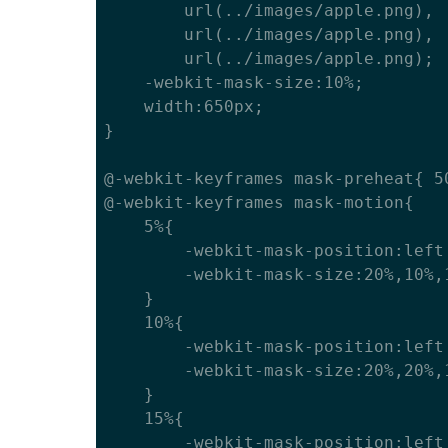
		url(../images/apple.png),

		url(../images/apple.png),

		url(../images/apple.png);

	-webkit-mask-size:10%;

	width:650px;

}

@-webkit-keyframes mask-preheat{ 5
@-webkit-keyframes mask-motion{

	5%{

		-webkit-mask-position:left top,center,center,center;

		-webkit-mask-size:20%,10%,10%,10%;

	}

	10%{

		-webkit-mask-position:left top,right top,center,center;

		-webkit-mask-size:20%,20%,10%,10%;

	}

	15%{

		-webkit-mask-position:left top,right top,left bottom,center;
