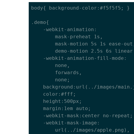
body{ background-color:#f5f5f5; }

.demo{

	-webkit-animation:

		mask-preheat 1s,

		mask-motion 5s 1s ease-out,

		demo-motion 2.5s 6s linear infinite;

	-webkit-animation-fill-mode:

		none,

		forwards,

		none;

	background:url(../images/main.jpg) 0 0 no-repeat;

	color:#fff;

	height:500px;

	margin:1em auto;

	-webkit-mask:center no-repeat;

	-webkit-mask-image:

		url(../images/apple.png),
