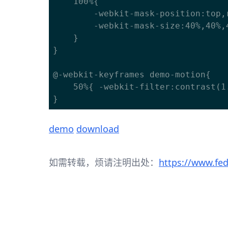
	100%{

		-webkit-mask-position:top,right,bottom,left;

		-webkit-mask-size:40%,40%,40%,40%;

	}

}

@-webkit-keyframes demo-motion{

	50%{ -webkit-filter:contrast(1.5); }

demo
download
如需转载，烦请注明出处：
https://www.fe