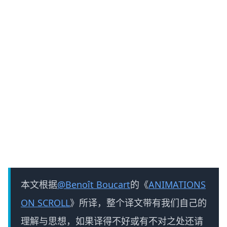
本文根据
@Benoît Boucart
的《
ANIMATIONS
ON SCROLL
》所译，整个译文带有我们自己的
理解与思想，如果译得不好或有不对之处还请