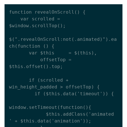
function revealOnScroll() {

    var scrolled = 
$window.scrollTop();

$(".revealOnScroll:not(.animated)").ea
ch(function () {

       var $this     = $(this),

           offsetTop = 
$this.offset().top;

       if (scrolled + 
win_height_padded > offsetTop) {

         if ($this.data('timeout')) {

window.setTimeout(function(){

             $this.addClass('animated 
' + $this.data('animation'));
