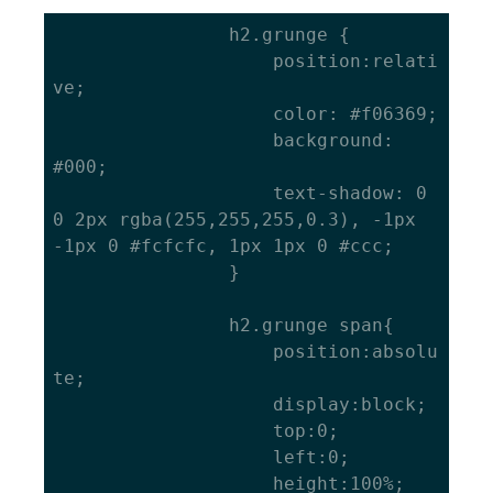
				h2.grunge {

					position:relati
ve;

					color: #f06369;

					background: 
#000;

					text-shadow: 0 
0 2px rgba(255,255,255,0.3), -1px 
-1px 0 #fcfcfc, 1px 1px 0 #ccc;

				}

				h2.grunge span{

					position:absolu
te;

					display:block;

					top:0;

					left:0;

					height:100%;
