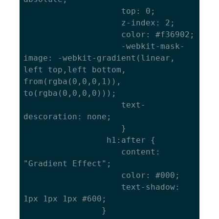
					top: 0; 

					z-index: 2;

					color: #f36902;

					-webkit-mask-
image: -webkit-gradient(linear, 
left top,left bottom, 
from(rgba(0,0,0,1)), 
to(rgba(0,0,0,0)));

					text-
descoration: none;

					}

				 h1:after {

					content: 
"Gradient Effect";

					color: #000;

					text-shadow: 
1px 1px 1px #600;

				}
