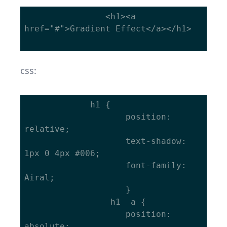
				<h1><a 
href="#">Gradient Effect</a></h1>

css:
			 h1 {

					position: 
relative;

					text-shadow: 
1px 0 4px #006;

					font-family: 
Airal;

					}

				 h1  a {

					position: 
absolute;
