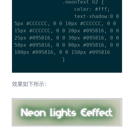
				.neonText h2 {

					color: #fff;

					text-shadow:0 0 
5px #CCCCCC, 0 0 10px #CCCCCC, 0 0 
15px #CCCCCC, 0 0 20px #095816, 0 0 
25px #095816, 0 0 30px #095816, 0 0 
50px #095816, 0 0 80px #095816, 0 0 
100px #095816, 0 0 150px #095816

				}

效果如下所示：