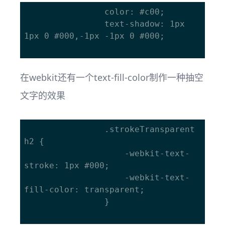
				color: #c00;

				text-shadow: 1px 
1px 0 #000,-1px -1px 0 #000; 

在webkit还有一个text-fill-color制作一种抽空
文字的效果
				.strokeTransparent 
h2 {

					-webkit-text-
stroke: 1px #000;

					-webkit-text-
fill-color: transparent;

				}
