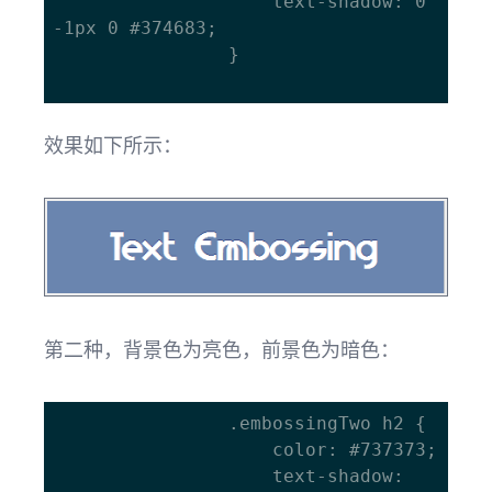
					text-shadow: 0 
-1px 0 #374683;

				}

效果如下所示：
第二种，背景色为亮色，前景色为暗色：
				.embossingTwo h2 {

					color: #737373;

					text-shadow: 