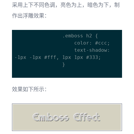
采用上下不同色调，亮色为上，暗色为下，制
作出浮雕效果：
				.emboss h2 {

					color: #ccc;

					text-shadow: 
-1px -1px #fff, 1px 1px #333;

				}

效果如下所示：