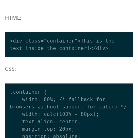
HTML:
<div class="container">This is the 
CSS:
.container {

    width: 80%; /* fallback for 
browsers without support for calc() */

    width: calc(100% - 80px);

    text-align: center;

    margin-top: 20px;

    position: absolute;
