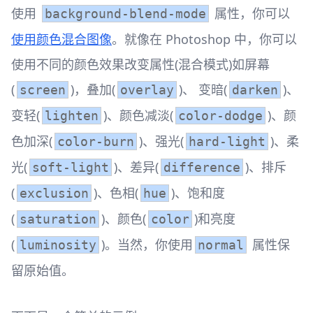
使用
属性，你可以
background-blend-mode
使用颜色混合图像
。就像在 Photoshop 中，你可以
使用不同的颜色效果改变属性(混合模式)如屏幕
(
)，叠加(
)、 变暗(
)、
screen
overlay
darken
变轻(
)、颜色减淡(
)、颜
lighten
color-dodge
色加深(
)、强光(
)、柔
color-burn
hard-light
光(
)、差异(
)、排斥
soft-light
difference
(
)、色相(
)、饱和度
exclusion
hue
(
)、颜色(
)和亮度
saturation
color
(
)。当然，你使用
属性保
luminosity
normal
留原始值。