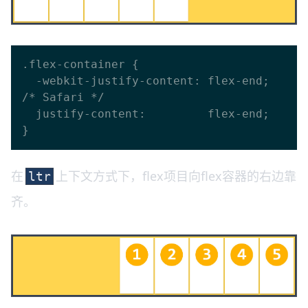
.flex-container {

  -webkit-justify-content: flex-end; 
/* Safari */

  justify-content:         flex-end;

在
上下文方式下，flex项目向flex容器的右边靠
ltr
齐。