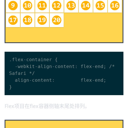
.flex-container {

  -webkit-align-content: flex-end; /* 
Safari */

  align-content:         flex-end;

Flex项目在flex容器侧轴末尾处排列。