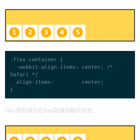
.flex-container {

  -webkit-align-items: center; /* 
Safari */

  align-items:         center;

Flex项目排列在flex容器侧轴中间处