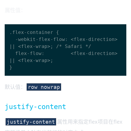
属性值：
.flex-container {

  -webkit-flex-flow: <flex-direction> 
|| <flex-wrap>; /* Safari */

  flex-flow:         <flex-direction> 
|| <flex-wrap>;

默认值：
row nowrap
justify-content
属性用来指定flex项目在flex
justify-content