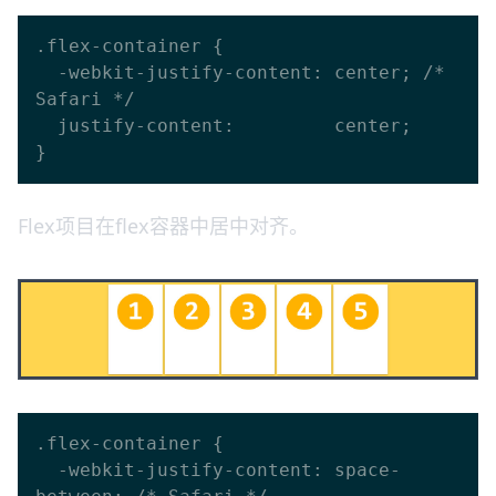
.flex-container {

  -webkit-justify-content: center; /* 
Safari */

  justify-content:         center;

Flex项目在flex容器中居中对齐。
.flex-container {

  -webkit-justify-content: space-