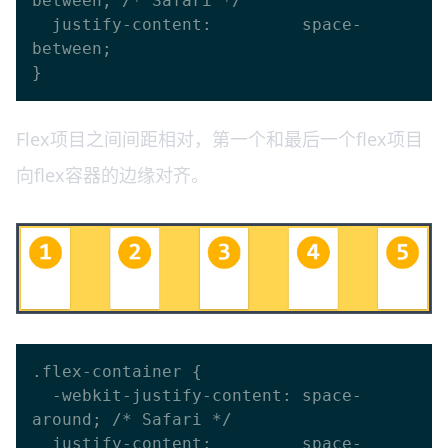
between; /* Safari */

  justify-content:         space-
between;

Flex项目之间间距相对，第一个和最后一个flex项目
向flex容器的边缘对齐。
.flex-container {

  -webkit-justify-content: space-
around; /* Safari */

  justify-content:         space-