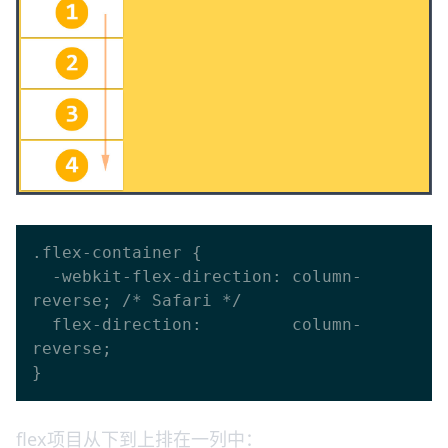
.flex-container {

  -webkit-flex-direction: column-
reverse; /* Safari */

  flex-direction:         column-
reverse;

flex项目从下到上排在一列中：