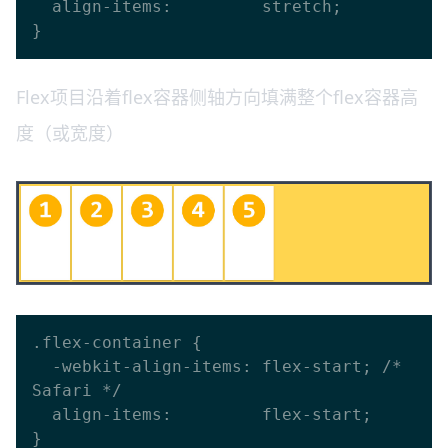
  align-items:         stretch;

Flex项目沿着flex容器侧轴方向填满整个flex容器高
度（或宽度）
.flex-container {

  -webkit-align-items: flex-start; /* 
Safari */

  align-items:         flex-start;
