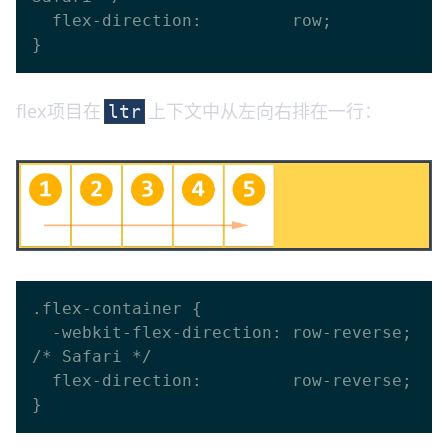
  flex-direction:         row;

flex项目在
上下文中从左向右排在一行：
ltr
.flex-container {

  -webkit-flex-direction: row-reverse; 
/* Safari */

  flex-direction:         row-reverse;
