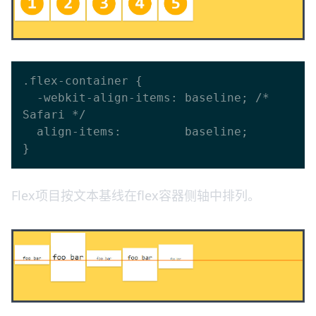
.flex-container {

  -webkit-align-items: baseline; /* 
Safari */

  align-items:         baseline;

Flex项目按文本基线在flex容器侧轴中排列。