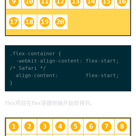
.flex-container {

  -webkit-align-content: flex-start; 
/* Safari */

  align-content:         flex-start;

Flex项目在flex容器侧轴开始处排列。