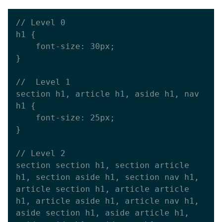
// Level 0

h1 {

    font-size: 30px;

}

//  Level 1 

section h1, article h1, aside h1, nav 
h1 {

    font-size: 25px;

}

// Level 2 

section section h1, section article 
h1, section aside h1, section nav h1,

article section h1, article article 
h1, article aside h1, article nav h1,

aside section h1, aside article h1, 