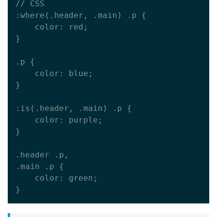
// CSS

:where(.header, .main) .p {

    color: red;

}

.p {

    color: blue;

}

:is(.header, .main) .p {

    color: purple;

}

.header .p,

.main .p {

    color: green;
