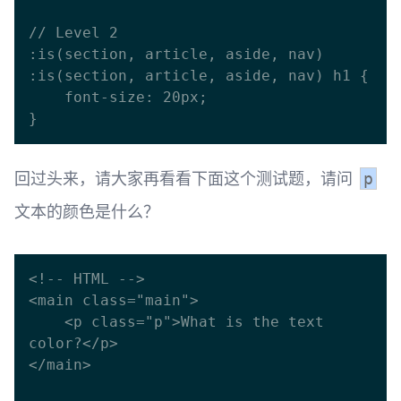
// Level 2 

:is(section, article, aside, nav)

:is(section, article, aside, nav) h1 {

    font-size: 20px;

回过头来，请大家再看看下面这个测试题，请问
p
文本的颜色是什么？
<!-- HTML -->

<main class="main">

    <p class="p">What is the text 
color?</p>

</main>
