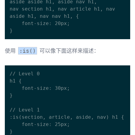
aside aside h1, aside nav h1,

nav section h1, nav article h1, nav 
aside h1, nav nav h1, {

    font-size: 20px;

使用
可以像下面这样来描述：
:is()
// Level 0

h1 {

    font-size: 30px;

}

// Level 1

:is(section, article, aside, nav) h1 {

    font-size: 25px;

}
