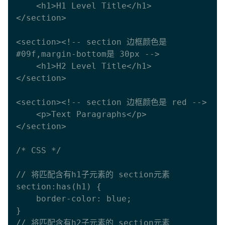
    <h1>H1 Level Title</h1>

</section>  

<section><!-- section 边框颜色是 
#09f,margin-bottom是 30px --> 

    <h1>H2 Level Title</h1>

</section>  

<section><!-- section 边框颜色是 red --> 

    <p>Text Paragraphs</p>

</section>  

/* CSS */

// 将匹配含有h1子元素的 section元素

section:has(h1) {

    border-color: blue;

}

// 将匹配含有h2子元素的 section元素
