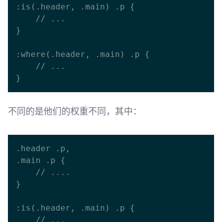
:is(.header, .main) .p {

    // ...

}

:where(.header, .main) .p {

    // ...

不同的是他们的权重不同，其中：
.header .p,

.main .p {

    // ....

}

:is(.header, .main) .p {

    // ...
