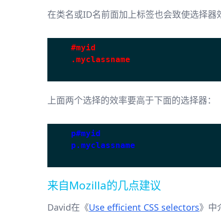
在类名或ID名前面加上标签也会致使选择器
#myid
.myclassname
上面两个选择的效率要高于下面的选择器：
p#myid
p.myclassname
来自Mozilla的几点建议
David在《
Use efficient CSS selectors
》中