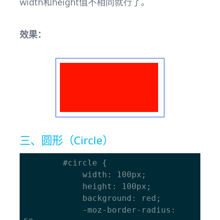
width和height值不相同就行了。
效果：
三、圆形（Circle）
		#circle { 

			width: 100px; 

			height: 100px; 

			background: red; 

			-moz-border-radius: 