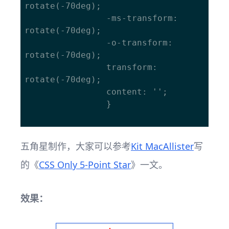
rotate(-70deg); 

				-ms-transform: 
rotate(-70deg); 

				-o-transform: 
rotate(-70deg); 

				transform: 
rotate(-70deg); 

				content: ''; 

				}

五角星制作，大家可以参考
Kit MacAllister
写
的《
CSS Only 5-Point Star
》一文。
效果：