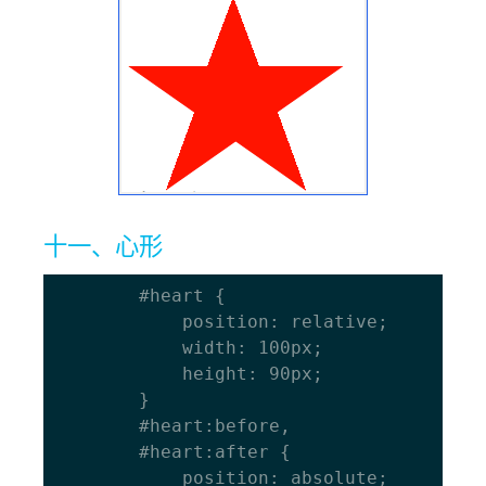
十一、心形
		#heart { 

			position: relative; 

			width: 100px; 

			height: 90px; 

		} 

		#heart:before, 

		#heart:after { 

			position: absolute; 
