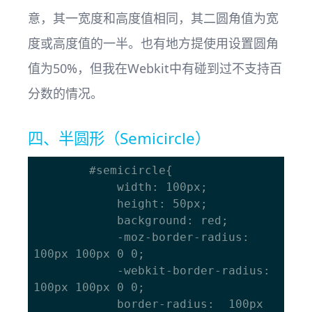
意，其一宽度和高度值相同，其二圆角值为宽
度或高度值的一半。也有地方提使用设置圆角
值为50%，但我在Webkit中有碰到过不支持百
分数的情况。
四、半圆形（Semicircle）
		#semicircle{ 

			width: 100px; 

			height: 50px; 

			background: red; 

			-moz-border-radius: 
100px 100px 0 0; 

			-webkit-border-radius:  
100px 100px 0 0; 

			border-radius:  100px 