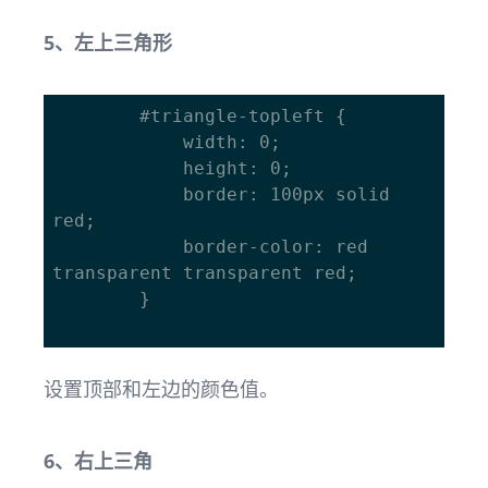
5、左上三角形
		#triangle-topleft { 

			width: 0; 

			height: 0; 

			border: 100px solid 
red; 

			border-color: red 
transparent transparent red; 

		}

设置顶部和左边的颜色值。
6、右上三角