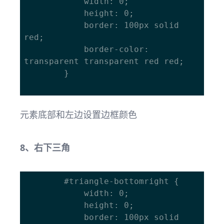
			width: 0; 

			height: 0; 

			border: 100px solid 
red; 

			border-color: 
transparent transparent red red; 

		}		

元素底部和左边设置边框颜色
8、右下三角
		#triangle-bottomright { 

			width: 0; 

			height: 0; 

			border: 100px solid 