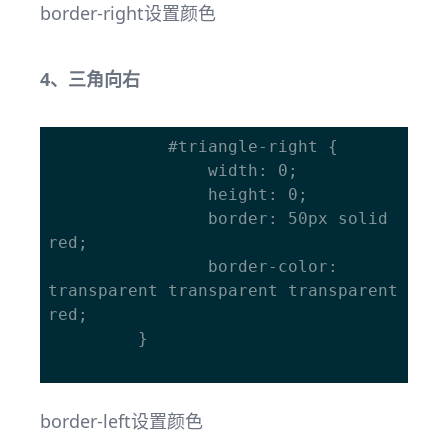
border-right设置颜色
4、三角向右
			#triangle-right { 

				width: 0; 

				height: 0; 

				border: 50px solid 
red;

				border-color: 
transparent transparent transparent 
red;

		 }

border-left设置颜色