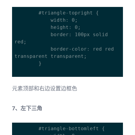
		#triangle-topright { 

			width: 0; 

			height: 0; 

			border: 100px solid 
red; 

			border-color: red red 
transparent transparent; 

		}		

元素顶部和右边设置边框色
7、左下三角
		#triangle-bottomleft { 
