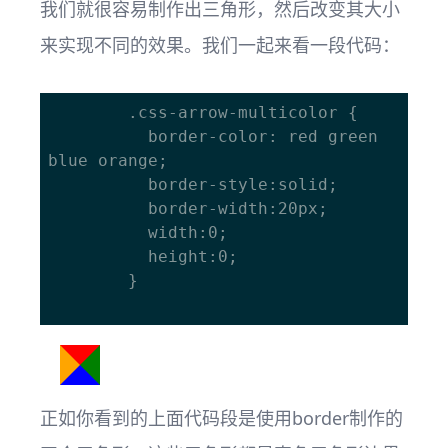
我们就很容易制作出三角形，然后改变其大小
来实现不同的效果。我们一起来看一段代码：
		.css-arrow-multicolor {

		  border-color: red green 
blue orange;

		  border-style:solid;

		  border-width:20px;

		  width:0;

		  height:0;

		}		

正如你看到的上面代码段是使用border制作的