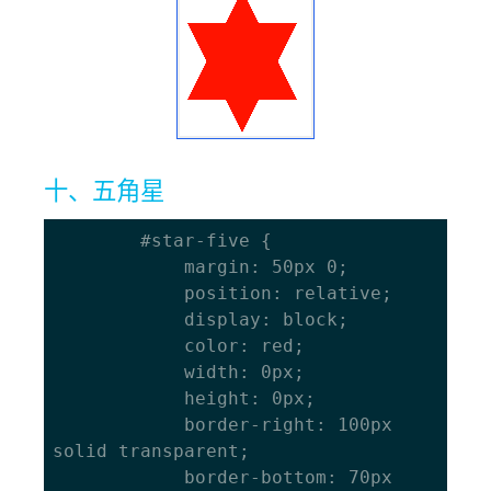
十、五角星
		#star-five { 

			margin: 50px 0; 

			position: relative;

			display: block; 

			color: red; 

			width: 0px; 

			height: 0px; 

			border-right: 100px 
solid transparent; 

			border-bottom: 70px 