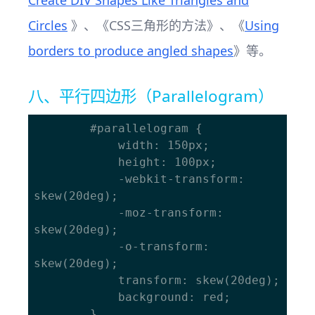
Create DIV Shapes Like Triangles and
Circles
》、《CSS三角形的方法》、《
Using
borders to produce angled shapes
》等。
八、平行四边形（Parallelogram）
		#parallelogram { 

			width: 150px;

			height: 100px; 

			-webkit-transform: 
skew(20deg); 

			-moz-transform: 
skew(20deg); 

			-o-transform: 
skew(20deg); 

			transform: skew(20deg);

			background: red; 

		}
