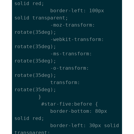
solid red; 

			border-left: 100px 
solid transparent; 

			-moz-transform: 
rotate(35deg); 

			-webkit-transform: 
rotate(35deg); 

			-ms-transform: 
rotate(35deg); 

			-o-transform: 
rotate(35deg); 

			transform: 
rotate(35deg); 

		}

		 #star-five:before { 

			border-bottom: 80px 
solid red; 

			border-left: 30px solid 
transparent; 
