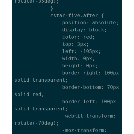
rotate(-35deg); 

			} 

			#star-five:after { 

				position: absolute; 

				display: block; 

				color: red; 

				top: 3px; 

				left: -105px; 

				width: 0px; 

				height: 0px; 

				border-right: 100px 
solid transparent; 

				border-bottom: 70px 
solid red; 

				border-left: 100px 
solid transparent; 

				-webkit-transform: 
rotate(-70deg); 

				-moz-transform: 