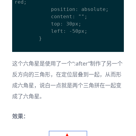
red; 

			position: absolute; 

			content: ""; 

			top: 30px; 

			left: -50px; 

		}

这个六角星是使用了一个“:after”制作了另一个
反方向的三角形，在定位层叠到一起，从而形
成六角星，说白一点就是两个三角拼在一起变
成了六角星。
效果：