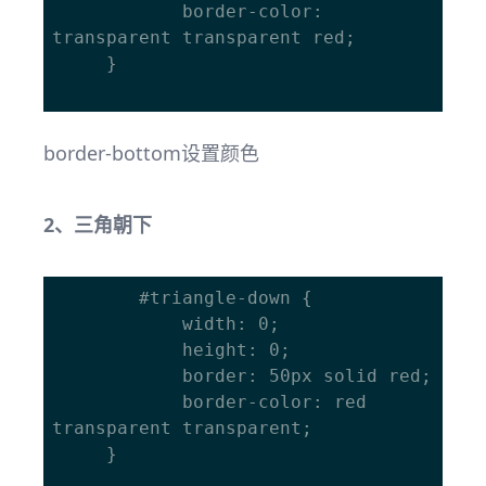
			border-color: 
transparent transparent red;

	 }

border-bottom设置颜色
2、三角朝下
		#triangle-down { 

			width: 0; 

			height: 0; 

			border: 50px solid red;

			border-color: red 
transparent transparent;

	 }
