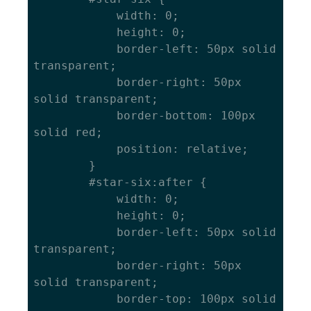
			width: 0; 

			height: 0; 

			border-left: 50px solid 
transparent; 

			border-right: 50px 
solid transparent; 

			border-bottom: 100px 
solid red; 

			position: relative; 

		} 

		#star-six:after { 

			width: 0; 

			height: 0; 

			border-left: 50px solid 
transparent; 

			border-right: 50px 
solid transparent; 

			border-top: 100px solid 