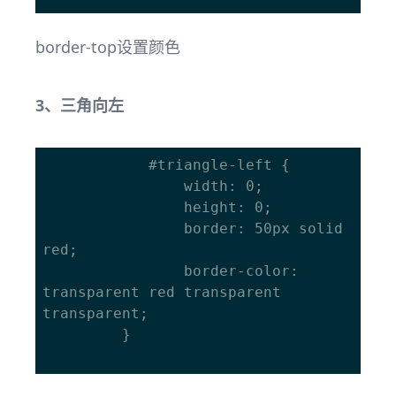
border-top设置颜色
3、三角向左
			#triangle-left { 

				width: 0; 

				height: 0; 

				border: 50px solid 
red;

				border-color: 
transparent red transparent  
transparent;

		 } 
