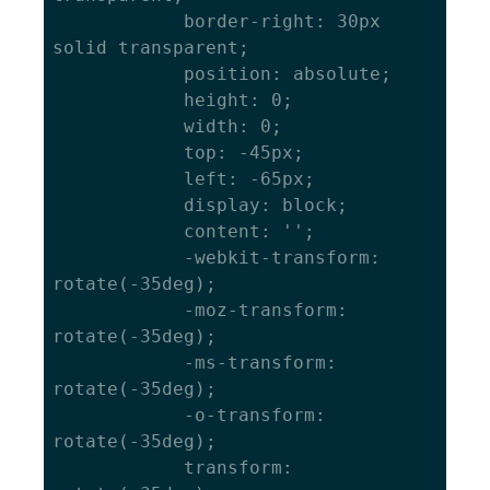
			border-right: 30px 
solid transparent; 

			position: absolute; 

			height: 0; 

			width: 0; 

			top: -45px; 

			left: -65px; 

			display: block; 

			content: ''; 

			-webkit-transform: 
rotate(-35deg); 

			-moz-transform: 
rotate(-35deg); 

			-ms-transform: 
rotate(-35deg); 

			-o-transform: 
rotate(-35deg);

			transform: 