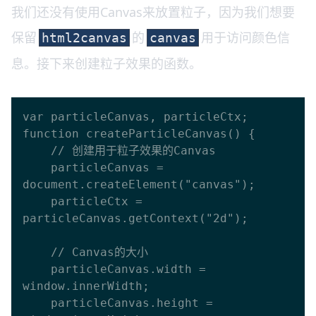
我们还没有使用Canvas来放置粒子，因为我们想要
保留
的
用于访问颜色信
html2canvas
canvas
息。接下来创建粒子效果的函数。
var particleCanvas, particleCtx;

function createParticleCanvas() {

    // 创建用于粒子效果的Canvas

    particleCanvas = 
document.createElement("canvas");

    particleCtx = 
particleCanvas.getContext("2d");

    // Canvas的大小

    particleCanvas.width = 
window.innerWidth;

    particleCanvas.height = 