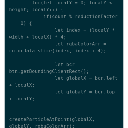
        for(let localY = 0; localY < 
height; localY++) {

            if(count % reductionFactor 
=== 0) {

                let index = (localY * 
width + localX) * 4;

                let rgbaColorArr = 
colorData.slice(index, index + 4);

                let bcr = 
btn.getBoundingClientRect();

                let globalX = bcr.left 
+ localX;

                let globalY = bcr.top 
+ localY;

createParticleAtPoint(globalX, 
globalY, rgbaColorArr);
