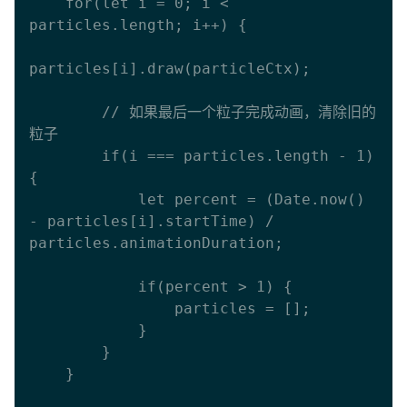
    for(let i = 0; i < 
particles.length; i++) {

particles[i].draw(particleCtx);

        // 如果最后一个粒子完成动画，清除旧的
粒子

        if(i === particles.length - 1) 
{

            let percent = (Date.now() 
- particles[i].startTime) / 
particles.animationDuration;

            if(percent > 1) {

                particles = [];

            }

        }

    }
