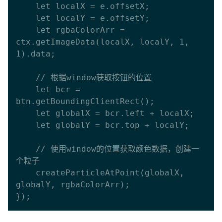
    let localX = e.offsetX;

    let localY = e.offsetY;

    let rgbaColorArr = 
ctx.getImageData(localX, localY, 1, 
1).data;

    // 根据window获取按钮的位置

    let bcr = 
btn.getBoundingClientRect();

    let globalX = bcr.left + localX;

    let globalY = bcr.top + localY;

    // 使用window的位置获取颜色数据，创建一
个粒子

    createParticleAtPoint(globalX, 
globalY, rgbaColorArr);
