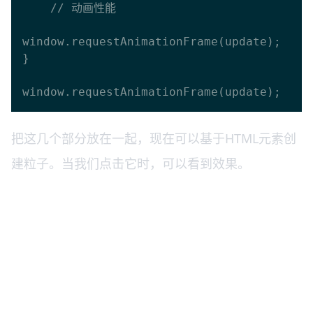
    // 动画性能

window.requestAnimationFrame(update);

}

把这几个部分放在一起，现在可以基于HTML元素创
建粒子。当我们点击它时，可以看到效果。