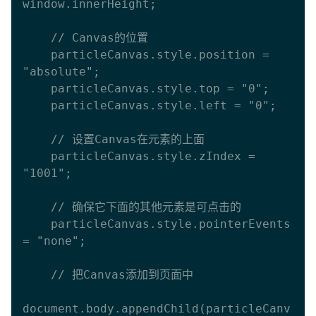
window.innerHeight;

    // Canvas的位置 

    particleCanvas.style.position = 
"absolute";

    particleCanvas.style.top = "0";

    particleCanvas.style.left = "0";

    // 设置Canvas在元素的上面

    particleCanvas.style.zIndex = 
"1001";

    // 确保它下面的其他元素是可点击的

    particleCanvas.style.pointerEvents 
= "none";

    // 把Canvas添加到页面中

document.body.appendChild(particleCanv