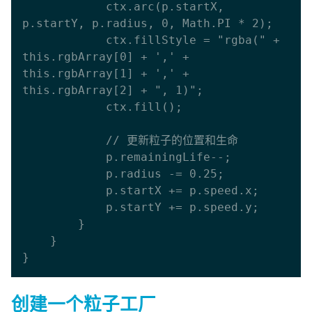
            ctx.arc(p.startX, 
p.startY, p.radius, 0, Math.PI * 2);

            ctx.fillStyle = "rgba(" + 
this.rgbArray[0] + ',' + 
this.rgbArray[1] + ',' + 
this.rgbArray[2] + ", 1)";

            ctx.fill();

            // 更新粒子的位置和生命

            p.remainingLife--;

            p.radius -= 0.25;

            p.startX += p.speed.x;

            p.startY += p.speed.y;

        }

    }

创建一个粒子工厂